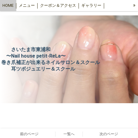
»
HOME
メニュー
クーポン＆アクセス
ギャラリー
お客様口コミ
オンラインショップ（ビューティ）
スクール
petit-ReLa ブログ
さいたま市東浦和
〜Nail house petit-ReLa〜
巻き爪補正が出来るネイルサロン＆スクール
耳ツボジュエリー＆スクール
前のページ
一覧へ
次のページ