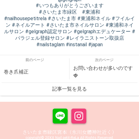
#いつもありがとうございます
#さいたま市緑区 #東浦和
#nailhousepetitrela #さいたま市 #東浦和ネイル #フイルイ
ン #ネイルアート #さいたま市ネイルサロン #東浦和ネイ
ルサロン #gelgraph認定サロン #gelgraphエデュケーター #
パラジェル登録サロン #レイラニストーン取扱店
#nailstaglam #instanail #japan
前のページ
次のページ
お問い合わせが多いのです
巻き爪補正
🍓
記事一覧を見る
さいたま市緑区宮本（氷川女體神社近く）
copyright© 20XX Nail petit-ReLa All Rights Reserved.