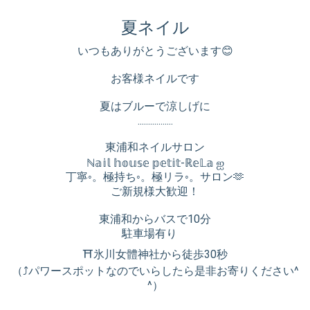
夏ネイル
いつもありがとうございます😊
お客様ネイルです
夏はブルーで涼しげに
.................
東浦和ネイルサロン
ℕ𝕒𝕚𝕝 𝕙𝕠𝕦𝕤𝕖 𝕡𝕖𝕥𝕚𝕥-ℝ𝕖𝕃𝕒 ஐ
丁寧◦。極持ち◦。極リラ◦。サロン🫶
ご新規様大歓迎！
東浦和からバスで10分
駐車場有り
⛩氷川女體神社から徒歩30秒
（⤴︎パワースポットなのでいらしたら是非お寄りください^
^）